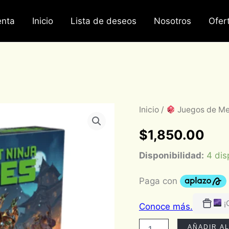
nta
Inicio
Lista de deseos
Nosotros
Ofer
Zombicide:
Inicio
/
Juegos de M
TMNT
Timecrash
$
1,850.00
Español
cantidad
Disponibilidad:
4 dis
¡
AÑADIR A