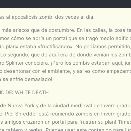
s al apocalipsis zombi dos veces al día.
ás ariscos que de costumbre. En las calles, la cosa t
imos cómo se abría un portal que se tragó medio edifici
do plan» estaba «fructificando». No podíamos permitirlo
. Lo segundo, que de aquí era de donde venían los zomb
o Splinter conociera. ¡Pero los zombis estaban aquí, ju
o desentonar con el ambiente, y así es como empezamo
a se enfríe demasiado!
CIDE: WHITE DEATH
de Nueva York y de la ciudad medieval de Invernigrado,
del Pie, Shredder está reuniendo zombis en Invernigrado
s amigos cruzaron un portal para frustrar su plan! Time
 tablero y reglas. Puedes usar este contenido para jug