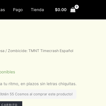
$
0.00
tas
Pago
Tienda
esa
/ Zombicide: TMNT Timecrash Español
ponibles
Obtén 55 Cosmos al comprar este producto!
L CARRITO