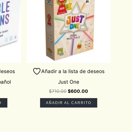
 deseos
Añadir a la lista de deseos
pañol
Just One
$
710.00
$
600.00
O
AÑADIR AL CARRITO