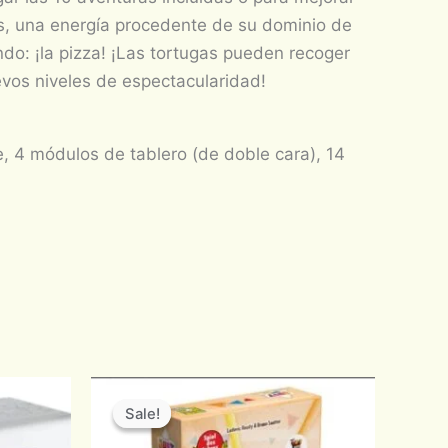
as, una energía procedente de su dominio de
do: ¡la pizza! ¡Las tortugas pueden recoger
evos niveles de espectacularidad!
te, 4 módulos de tablero (de doble cara), 14
Original
Current
price
price
Sale!
Sale!
was:
is:
$710.00.
$600.00.