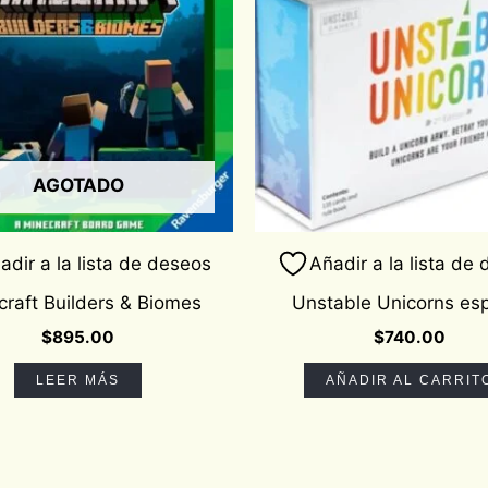
AGOTADO
adir a la lista de deseos
Añadir a la lista de
craft Builders & Biomes
Unstable Unicorns es
$
895.00
$
740.00
LEER MÁS
AÑADIR AL CARRIT