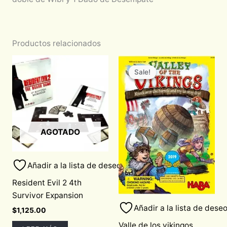
Productos relacionados
Original
Current
price
price
Sale!
Sale!
was:
is:
$850.00.
$722.50.
AGOTADO
Añadir a la lista de deseos
Resident Evil 2 4th
Survivor Expansion
Añadir a la lista de dese
$
1,125.00
Valle de los vikingos