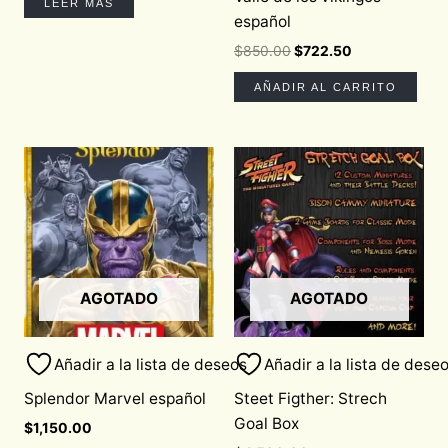
LEER MÁS
español
$
850.00
$
722.50
AÑADIR AL CARRITO
AGOTADO
AGOTADO
Añadir a la lista de deseos
Añadir a la lista de dese
Splendor Marvel español
Steet Figther: Strech
Goal Box
$
1,150.00