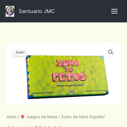
Ir
al
Santuario JMC
contenido
Zumo
Original
Current
de
Sale!
fetos
price
price
Español
was:
is:
cantidad
$610.00.
$500.00.
Inicio
/
Juegos de Mesa
/ Zumo de fetos Español